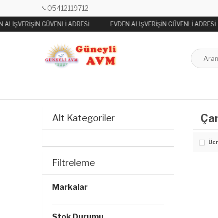
05412119712
 ALIŞVERİŞİN GÜVENLİ ADRESİ
EVDEN ALIŞVERİŞİN GÜVENLİ ADRESİ
Çam
Alt Kategoriler
Ücr
Filtreleme
Markalar
Stok Durumu