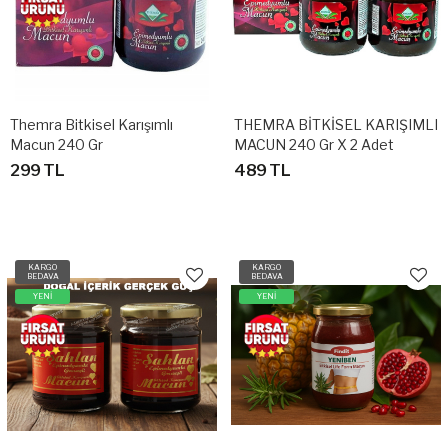
Themra Bitkisel Karışımlı
THEMRA BİTKİSEL KARIŞIMLI
Macun 240 Gr
MACUN 240 Gr X 2 Adet
299 TL
489 TL
KARGO
KARGO
BEDAVA
BEDAVA
YENİ
YENİ