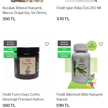
Kozalak Bitkisel Karışımlı
Findit Işkın Kökü Özü 250 Ml
Macun Doğal Güç Ve Direnç
Desteği
350 TL
370 TL
KARGO
KARGO
BEDAVA
BEDAVA
YENİ
YENİ
AYNIGÜN
AYNIGÜN
KARGO
KARGO
Findit Form Days Coffe,
Findit Biberiyeli Bitki Karışımlı
Ginsengli Premium Kahve,
Kapsül
Doğal İçerik, Form Ve Enerji
350 TL
590 TL