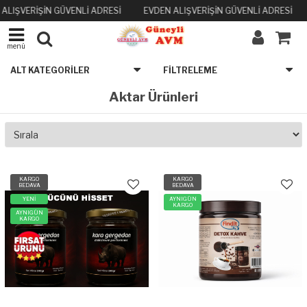
ALIŞVERİŞİN GÜVENLİ ADRESİ
EVDEN ALIŞVERİŞİN GÜVENLİ ADRESİ
menü
ALT KATEGORILER
FILTRELEME
Aktar Ürünleri
KARGO
KARGO
BEDAVA
BEDAVA
YENİ
AYNIGÜN
KARGO
AYNIGÜN
KARGO