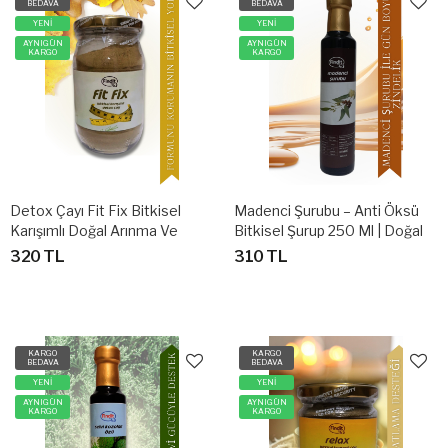
BEDAVA
BEDAVA
YENİ
YENİ
AYNIGÜN
AYNIGÜN
KARGO
KARGO
Detox Çayı Fit Fix Bitkisel
Madenci Şurubu – Anti Öksü
Karışımlı Doğal Arınma Ve
Bitkisel Şurup 250 Ml | Doğal
Form Desteği
Bitkisel Destek
320 TL
310 TL
KARGO
KARGO
BEDAVA
BEDAVA
YENİ
YENİ
AYNIGÜN
AYNIGÜN
KARGO
KARGO