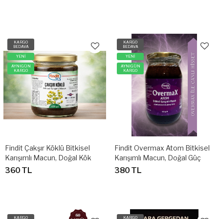
Desteği
KARGO
KARGO
BEDAVA
BEDAVA
YENİ
YENİ
AYNIGÜN
AYNIGÜN
KARGO
KARGO
Findit Çakşır Köklü Bitkisel
Findit Overmax Atom Bitkisel
Karışımlı Macun, Doğal Kök
Karışımlı Macun, Doğal Güç
Özlü, Geleneksel Formül 420
Desteği, 420 Gr
360 TL
380 TL
Gr
KARGO
KARGO