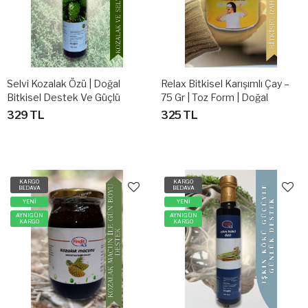
Selvi Kozalak Özü | Doğal
Relax Bitkisel Karışımlı Çay –
Bitkisel Destek Ve Güçlü
75 Gr | Toz Form | Doğal
Antioksidan Kaynağı
Rahatlatıcı Bitki Karışımı
329 TL
325 TL
KARGO
KARGO
BEDAVA
BEDAVA
YENİ
YENİ
AYNIGÜN
AYNIGÜN
KARGO
KARGO