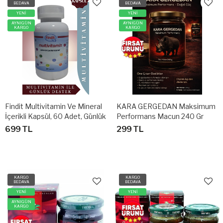
BEDAVA
BEDAVA
YENİ
YENİ
AYNIGÜN
AYNIGÜN
KARGO
KARGO
Findit Multivitamin Ve Mineral
KARA GERGEDAN Maksimum
İçerikli Kapsül, 60 Adet, Günlük
Performans Macun 240 Gr
Destek Takviyesi
699 TL
299 TL
KARGO
KARGO
BEDAVA
BEDAVA
YENİ
YENİ
AYNIGÜN
KARGO